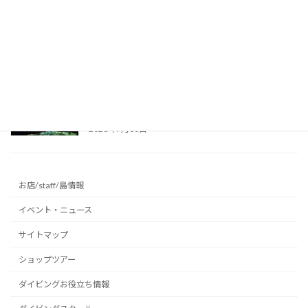
真夏の避暑地に最適！リムストーンケイブで幻
想的な洞窟光文字に挑戦 ～沖永良部島の洞窟
～
2026年7月31日
沖永良部島でインバウンド向けケイビング！洞
窟探検ツアーの様子をご紹介 ～沖永良部島の
洞窟～
2026年7月30日
お店/staff/島情報
イベント・ニュース
サイトマップ
ショップツアー
ダイビングお役立ち情報