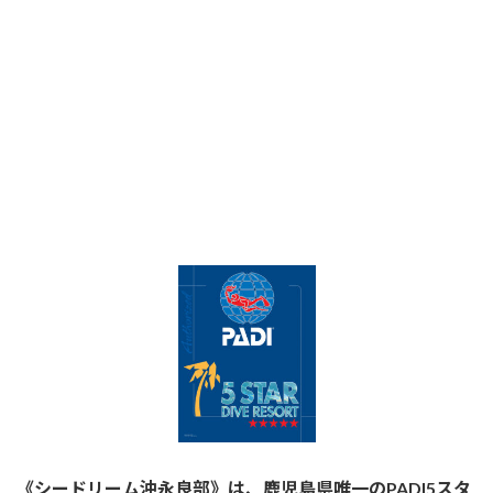
《シードリーム沖永良部》は、鹿児島県唯一のPADI5スタ