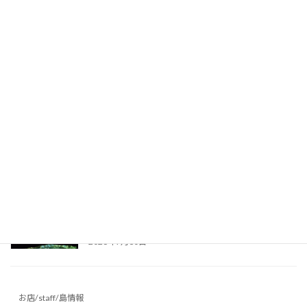
昨日はケイビング、今日は海！台風前の沖永良
部島でダイビング満喫♪ ～沖永良部島の海
～
2026年8月1日
真夏の避暑地に最適！リムストーンケイブで幻
想的な洞窟光文字に挑戦 ～沖永良部島の洞窟
～
2026年7月31日
沖永良部島でインバウンド向けケイビング！洞
窟探検ツアーの様子をご紹介 ～沖永良部島の
洞窟～
2026年7月30日
お店/staff/島情報