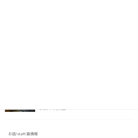
台風接近のためスケジュール前倒し！ご参加あ
りがとうございました♪ ～沖永良部島の洞窟
～
2026年8月2日
昨日はケイビング、今日は海！台風前の沖永良
部島でダイビング満喫♪ ～沖永良部島の海
～
2026年8月1日
真夏の避暑地に最適！リムストーンケイブで幻
想的な洞窟光文字に挑戦 ～沖永良部島の洞窟
～
2026年7月31日
お店/staff/島情報