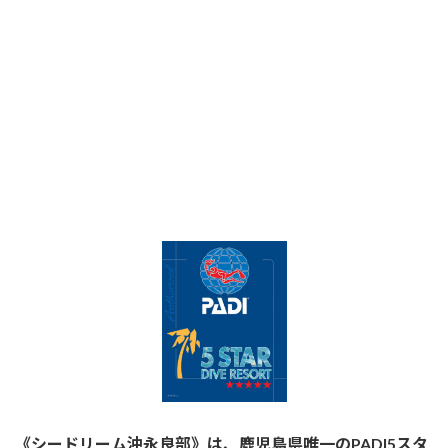
《シードリーム沖永良部》は、鹿児島県唯一のPADI5スタ