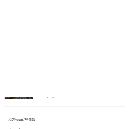
台風接近のためスケジュール前倒し！ご参加あ
りがとうございました♪ ～沖永良部島の洞窟
～
2026年8月2日
昨日はケイビング、今日は海！台風前の沖永良
部島でダイビング満喫♪ ～沖永良部島の海
～
2026年8月1日
真夏の避暑地に最適！リムストーンケイブで幻
想的な洞窟光文字に挑戦 ～沖永良部島の洞窟
～
2026年7月31日
お店/staff/島情報