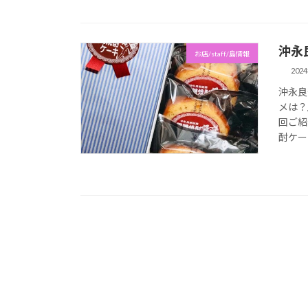
沖永
お店/staff/島情報
202
沖永良
メは？
回ご紹
酎ケー