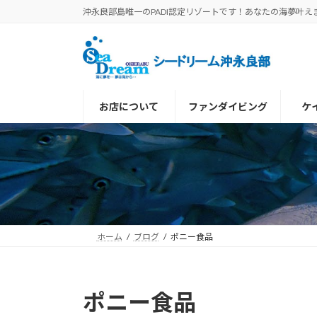
コ
ナ
沖永良部島唯一のPADI認定リゾートです！あなたの海夢叶え
ン
ビ
テ
ゲ
ン
ー
ツ
シ
へ
ョ
お店について
ファンダイビング
ケ
ス
ン
キ
に
ッ
移
プ
動
ホーム
ブログ
ポニー食品
ポニー食品