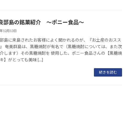
良部島の銘菓紹介 ～ポニー食品～
4年12月13日
部島に来島されたお客様によく聞かれるのが、『お土産のおスス
』 奄美群島は、黒糖焼酎が有名で（黒糖焼酎については、また次
介します）その黒糖焼酎を 使用した、ポニー食品さんの【黒糖焼
キ】がとっても美味 […]
続きを読む