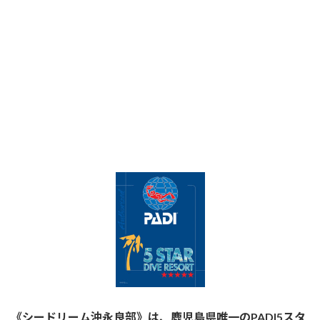
《シードリーム沖永良部》は、鹿児島県唯一のPADI5スタ