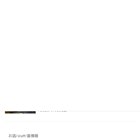
台風接近のためスケジュール前倒し！ご参加あ
りがとうございました♪ ～沖永良部島の洞窟
～
2026年8月2日
昨日はケイビング、今日は海！台風前の沖永良
部島でダイビング満喫♪ ～沖永良部島の海
～
2026年8月1日
真夏の避暑地に最適！リムストーンケイブで幻
想的な洞窟光文字に挑戦 ～沖永良部島の洞窟
～
2026年7月31日
お店/staff/島情報