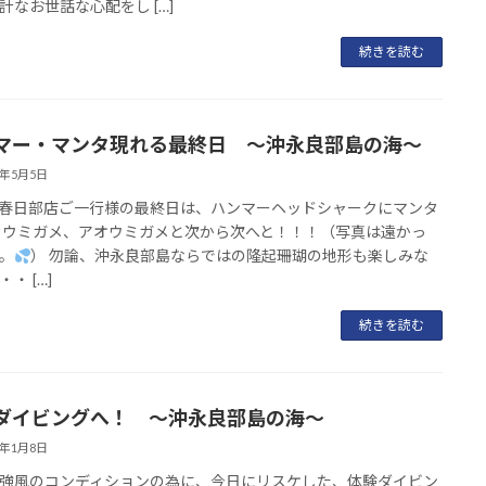
計なお世話な心配をし […]
続きを読む
マー・マンタ現れる最終日 ～沖永良部島の海～
5年5月5日
春日部店ご一行様の最終日は、ハンマーヘッドシャークにマンタ
カウミガメ、アオウミガメと次から次へと！！！（写真は遠かっ
。
） 勿論、沖永良部島ならではの隆起珊瑚の地形も楽しみな
・ […]
続きを読む
ダイビングへ！ ～沖永良部島の海～
5年1月8日
強風のコンディションの為に、今日にリスケした、体験ダイビン