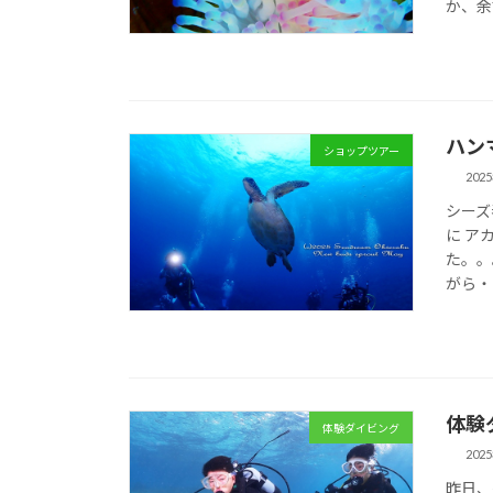
か、余
ハン
ショップツアー
202
シーズ
に ア
た。。
がら・・
体験
体験ダイビング
202
昨日、