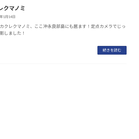
レクマノミ
5年1月14日
カクレクマノミ、ここ沖永良部島にも居ます！定点カメラでじっ
影しました！
続きを読む