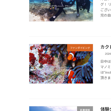
グ！ 
ござい
児の自
カク
ファンダイビング
202
日中は
マノ
は“i
頂きまし
体験
新着情報