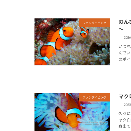
のん
ファンダイビング
～
202
いつ見
んでい
のポイ
マク
ファンダイビング
202
久々に
ャク白
身出て