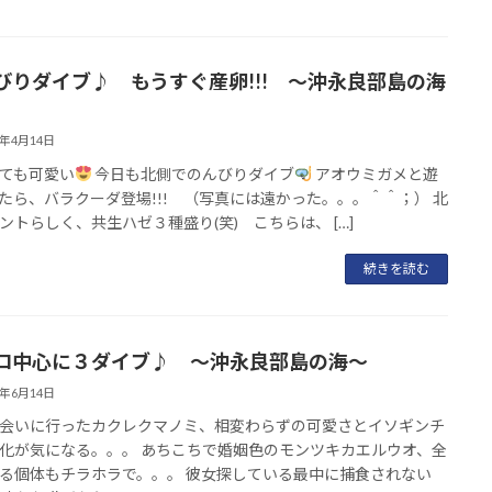
びりダイブ♪ もうすぐ産卵!!! ～沖永良部島の海
6年4月14日
ても可愛い
今日も北側でのんびりダイブ
アオウミガメと遊
たら、バラクーダ登場!!! （写真には遠かった。。。＾＾；） 北
ントらしく、共生ハゼ３種盛り(笑) こちらは、 […]
続きを読む
ロ中心に３ダイブ♪ ～沖永良部島の海～
5年6月14日
会いに行ったカクレクマノミ、相変わらずの可愛さとイソギンチ
化が気になる。。。 あちこちで婚姻色のモンツキカエルウオ、全
る個体もチラホラで。。。 彼女探している最中に捕食されない