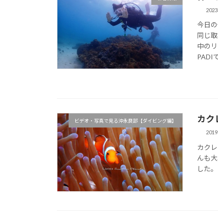
202
今日の
同じ取
中のリ
PADI
カク
ビデオ・写真で見る沖永良部【ダイビング編】
201
カクレ
んも大
した。