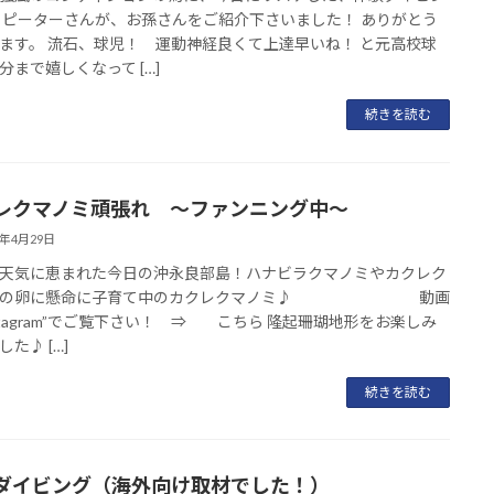
リピーターさんが、お孫さんをご紹介下さいました！ ありがとう
ます。 流石、球児！ 運動神経良くて上達早いね！ と元高校球
分まで嬉しくなって […]
続きを読む
レクマノミ頑張れ ～ファンニング中～
4年4月29日
天気に恵まれた今日の沖永良部島！ハナビラクマノミやカクレク
ミの卵に懸命に子育て中のカクレクマノミ♪ 動画
nstagram”でご覧下さい！ ⇒ こちら 隆起珊瑚地形をお楽しみ
た♪ […]
続きを読む
ダイビング（海外向け取材でした！）