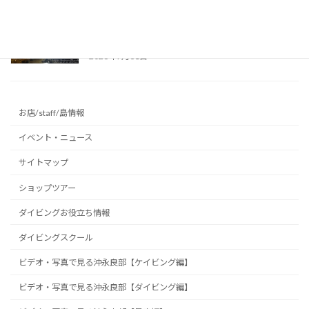
真夏の避暑地に最適！リムストーンケイブで幻
想的な洞窟光文字に挑戦 ～沖永良部島の洞窟
～
2026年7月31日
お店/staff/島情報
イベント・ニュース
サイトマップ
ショップツアー
ダイビングお役立ち情報
ダイビングスクール
ビデオ・写真で見る沖永良部【ケイビング編】
ビデオ・写真で見る沖永良部【ダイビング編】