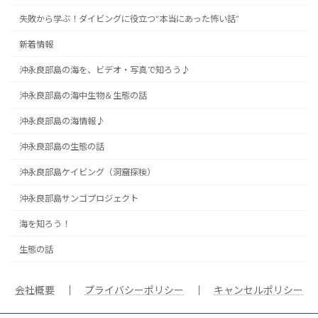
失敗から学ぶ！ダイビングに役立つ“本当にあった怖い話”
新着情報
沖永良部島の海を、ビデオ・写真で知ろう♪
沖永良部島の海中生物＆生態の話
沖永良部島の海情報♪
沖永良部島の生態の話
沖永良部島ケイビング（洞窟探検）
沖永良部島サンゴプロジェクト
海を知ろう！
生態の話
会社概要
｜
プライバシーポリシー
｜
キャンセルポリシー