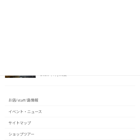
2026年8月2日
昨日はケイビング、今日は海！台風前の沖永良
部島でダイビング満喫♪ ～沖永良部島の海
～
2026年8月1日
真夏の避暑地に最適！リムストーンケイブで幻
想的な洞窟光文字に挑戦 ～沖永良部島の洞窟
～
2026年7月31日
お店/staff/島情報
イベント・ニュース
サイトマップ
ショップツアー