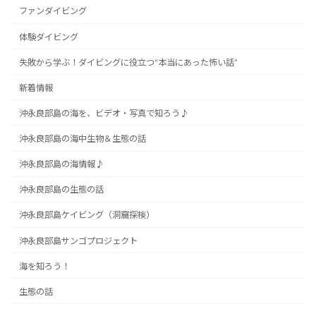
ファンダイビング
体験ダイビング
失敗から学ぶ！ダイビングに役立つ“本当にあった怖い話”
新着情報
沖永良部島の海を、ビデオ・写真で知ろう♪
沖永良部島の海中生物＆生態の話
沖永良部島の海情報♪
沖永良部島の生態の話
沖永良部島ケイビング（洞窟探検）
沖永良部島サンゴプロジェクト
海を知ろう！
生態の話