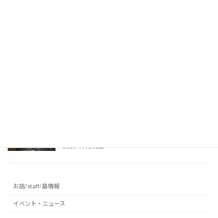
台風接近のためスケジュール前倒し！ご参加あ
りがとうございました♪ ～沖永良部島の洞窟
～
2026年8月2日
昨日はケイビング、今日は海！台風前の沖永良
部島でダイビング満喫♪ ～沖永良部島の海
～
2026年8月1日
真夏の避暑地に最適！リムストーンケイブで幻
想的な洞窟光文字に挑戦 ～沖永良部島の洞窟
～
2026年7月31日
お店/staff/島情報
イベント・ニュース