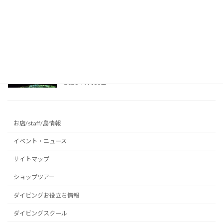
想的な洞窟光文字に挑戦 ～沖永良部島の洞窟
～
2026年7月31日
沖永良部島でインバウンド向けケイビング！洞
窟探検ツアーの様子をご紹介 ～沖永良部島の
洞窟～
2026年7月30日
お店/staff/島情報
イベント・ニュース
サイトマップ
ショップツアー
ダイビングお役立ち情報
ダイビングスクール