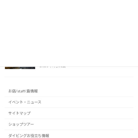
昨日はケイビング、今日は海！台風前の沖永良
部島でダイビング満喫♪ ～沖永良部島の海
～
2026年8月1日
真夏の避暑地に最適！リムストーンケイブで幻
想的な洞窟光文字に挑戦 ～沖永良部島の洞窟
～
2026年7月31日
お店/staff/島情報
イベント・ニュース
サイトマップ
ショップツアー
ダイビングお役立ち情報