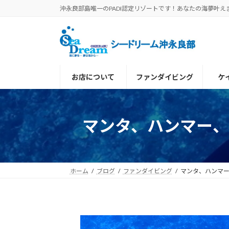
コ
ナ
沖永良部島唯一のPADI認定リゾートです！あなたの海夢叶え
ン
ビ
テ
ゲ
ン
ー
ツ
シ
へ
ョ
お店について
ファンダイビング
ケ
ス
ン
キ
に
ッ
移
プ
動
マンタ、ハンマー
ホーム
ブログ
ファンダイビング
マンタ、ハンマ