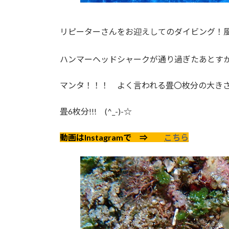
リピーターさんをお迎えしてのダイビング！
ハンマーヘッドシャークが通り過ぎたあとす
マンタ！！！ よく言われる畳〇枚分の大き
畳6枚分!!! (^_-)-☆
動画はInstagramで ⇒
こちら