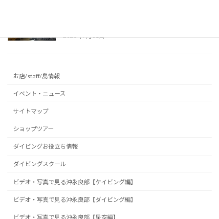
真夏の避暑地に最適！リムストーンケイブで幻
想的な洞窟光文字に挑戦 ～沖永良部島の洞窟
～
2026年7月31日
お店/staff/島情報
イベント・ニュース
サイトマップ
ショップツアー
ダイビングお役立ち情報
ダイビングスクール
ビデオ・写真で見る沖永良部【ケイビング編】
ビデオ・写真で見る沖永良部【ダイビング編】
ビデオ・写真で見る沖永良部【星空編】