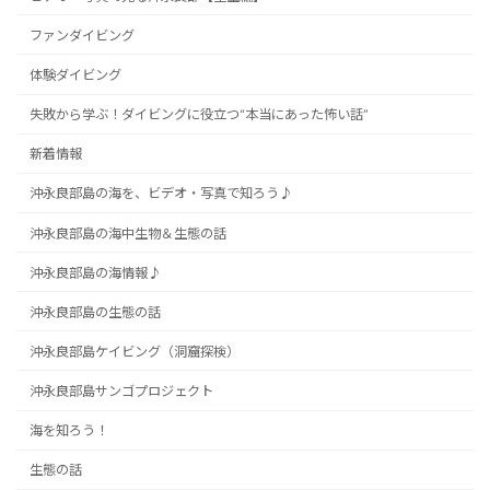
ファンダイビング
体験ダイビング
失敗から学ぶ！ダイビングに役立つ“本当にあった怖い話”
新着情報
沖永良部島の海を、ビデオ・写真で知ろう♪
沖永良部島の海中生物＆生態の話
沖永良部島の海情報♪
沖永良部島の生態の話
沖永良部島ケイビング（洞窟探検）
沖永良部島サンゴプロジェクト
海を知ろう！
生態の話