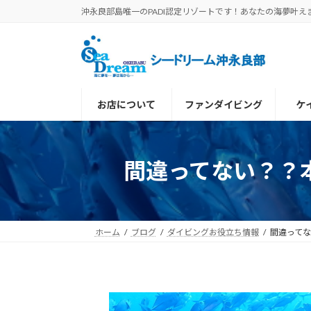
コ
ナ
沖永良部島唯一のPADI認定リゾートです！あなたの海夢叶え
ン
ビ
テ
ゲ
ン
ー
ツ
シ
へ
ョ
お店について
ファンダイビング
ケ
ス
ン
キ
に
ッ
移
プ
動
間違ってない？？
ホーム
ブログ
ダイビングお役立ち情報
間違って