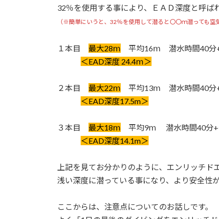
32％を使用する事により、ＥＡＤ深度と呼ば
（※簡単にいうと、32％を使用して潜ると〇〇ｍ潜っても空
１本目
最大28ⅿ
平均16ⅿ 潜水時間40
＜EAD深度 24.4ⅿ＞
２本目
最大22ⅿ
平均13ⅿ 潜水時間40
＜EAD深度17.5m＞
３本目
最大18ⅿ
平均9ⅿ 潜水時間40分
＜EAD深度14.1m＞
上記を見てお分かりのように、エンリッチド
浅い深度に潜っている事になり、より安全性
ここからは、注意点についてのお話しです。