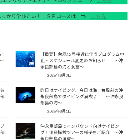
試しエンリッチドエアナイトロックスは ⇒
こちら
しっかり学びたい！ ＳＰコースは ⇒
こちら
島！
【重要】台風13号接近に伴うプログラム中
 ～
止・スケジュール変更のお知らせ ～沖
永良部島の海と洞窟～
2026年8月3日
ご参
昨日はケイビング、今日は海！台風前の沖
良部
永良部島でダイビング満喫♪ ～沖永良
部島の海～
2026年8月1日
イブ
沖永良部島でインバウンド向けケイビン
良部
グ！洞窟探検ツアーの様子をご紹介 ～沖
永良部島の洞窟～