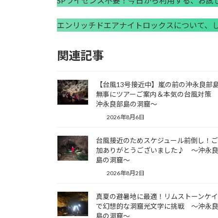
SPライセンス不要！今日から利用する、お
エンリッチドエアナイトロックスについて、
関連記事
【台風13号接近中】嵐の前の沖永良部
無事にツアーご案内＆本気の台風対策
沖永良部島の洞窟～
2026年8月6日
台風接近のためスケジュール前倒し！
加ありがとうございました♪ ～沖永
島の洞窟～
2026年8月2日
真夏の避暑地に最適！リムストーンケ
で幻想的な洞窟光文字に挑戦 ～沖永
島の洞窟～