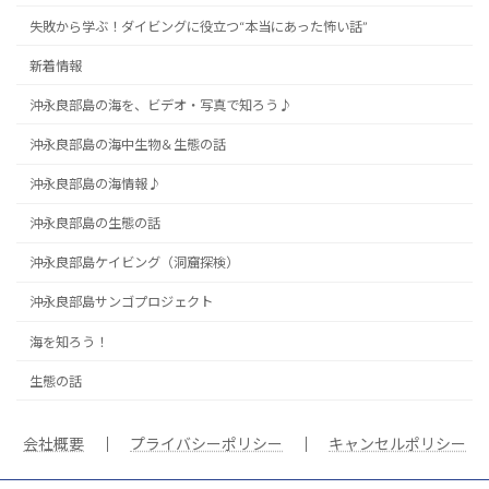
失敗から学ぶ！ダイビングに役立つ“本当にあった怖い話”
新着情報
沖永良部島の海を、ビデオ・写真で知ろう♪
沖永良部島の海中生物＆生態の話
沖永良部島の海情報♪
沖永良部島の生態の話
沖永良部島ケイビング（洞窟探検）
沖永良部島サンゴプロジェクト
海を知ろう！
生態の話
会社概要
｜
プライバシーポリシー
｜
キャンセルポリシー