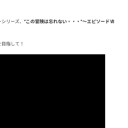
ーシリーズ、
“この冒険は忘れない・・・”～エピソードⅦ
を目指して！