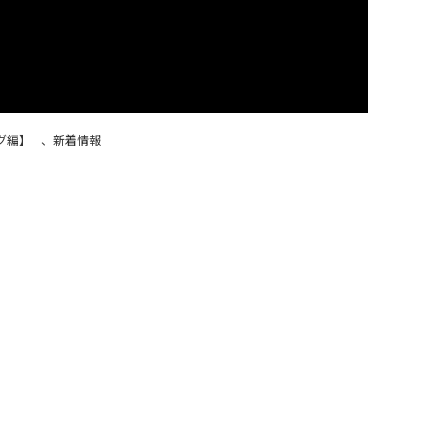
グ編】
、
新着情報