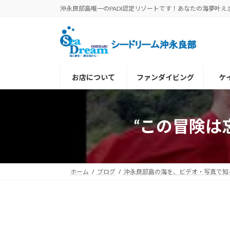
コ
ナ
沖永良部島唯一のPADI認定リゾートです！あなたの海夢叶え
ン
ビ
テ
ゲ
ン
ー
ツ
シ
へ
ョ
お店について
ファンダイビング
ケ
ス
ン
キ
に
ッ
移
プ
動
“この冒険は
ホーム
ブログ
沖永良部島の海を、ビデオ・写真で知