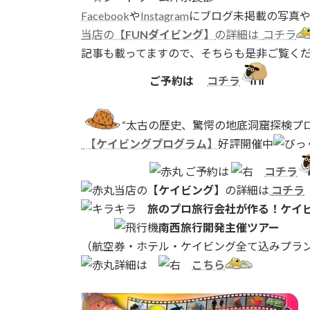
Facebook
や
Instagram
にブログ未掲載の写真
当店の【
FUNダイビング】
の詳細は
コチラ
記事も載ってますので、そちらも是非ご覧く
ご予約は
コチラ
“太古の歴史、驚愕の地底洞窟探検プロ
【ケイビングプログラム】
好評開催中
ご予約は
コチラ
当店の
【ケイビング】
の詳細は
コチラ
旅のプロ旅行会社が作る！ケイ
南西旅行開発主催ツアー
（航空券・ホテル・ケイビング全て込みプラ
詳細は
こちら