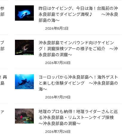
ご参
昨日はケイビング、今日は海！台風前の沖
良部
永良部島でダイビング満喫♪ ～沖永良
部島の海～
2026年8月1日
イブ
沖永良部島でインバウンド向けケイビン
良部
グ！洞窟探検ツアーの様子をご紹介 ～沖
永良部島の洞窟～
2026年7月30日
！再
ヨーロッパから沖永良部島へ！海外ゲスト
部島
と楽しむ体験ダイビング ～沖永良部島の
海～
2026年7月29日
ファ
地理のプロも納得！地理ライダーさんと巡
！
る沖永良部島・リムストーンケイブ探検
～沖永良部島の洞窟～
2026年7月26日