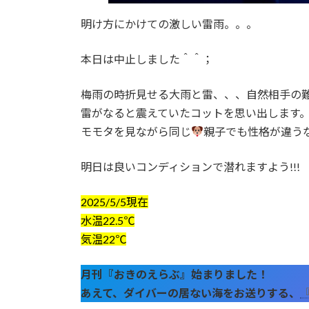
明け方にかけての激しい雷雨。。。
本日は中止しました＾＾；
梅雨の時折見せる大雨と雷、、、自然相手の
雷がなると震えていたコットを思い出します
モモタを見ながら同じ
親子でも性格が違うな
明日は良いコンディションで潜れますよう!!!
2025/5/5現在
水温22.5℃
気温22℃
月刊『おきのえらぶ』始まりました！
あえて、ダイバーの居ない海をお送りする、