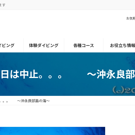
ます
お気
イビング
体験ダイビング
各種コース
お役立ち情
本日は中止。。。 ～沖永良部
止。。。 ～沖永良部島の海～