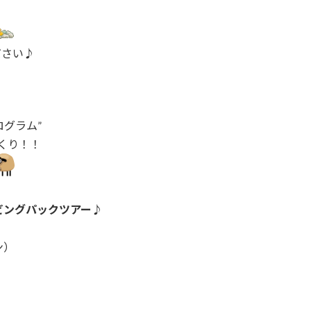
や
ださい♪
グラム”
ビングパックツアー
♪
ン）