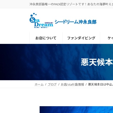
コ
ナ
沖永良部島唯一のPADI認定リゾートです！あなたの海夢叶え
ン
ビ
テ
ゲ
ン
ー
ツ
シ
へ
ョ
お店について
ファンダイビング
ケ
ス
ン
キ
に
ッ
移
プ
動
悪天候
ホーム
ブログ
お店/staff/島情報
悪天候本日は中