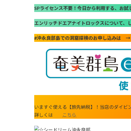
SPライセンス不要！今日から利用する、お
エンリッチドエアナイトロックスについて、
#沖永良部島での洞窟探検のお申し込みは 
いますぐ使える【旅先納税】！当店のダイビ
詳しくは
こちら
シードリーム沖永良部