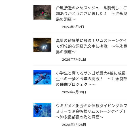
台風接近のためスケジュール前倒し！
加ありがとうございました♪ ～沖永
島の洞窟～
2026年8月2日
真夏の避暑地に最適！リムストーンケ
で幻想的な洞窟光文字に挑戦 ～沖永
島の洞窟～
2026年7月31日
小学生と育てるサンゴが最大4倍に成長
生への一歩と今年の挑戦！ ～沖永良
の珊瑚プロジェクト～
2026年7月30日
ウミガメと出会えた体験ダイビング＆
ミリーで洞窟探検リムストーンケイブ
～沖永良部島の海と洞窟～
2026年7月28日