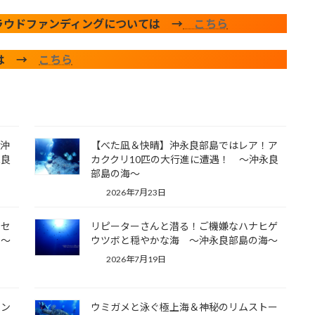
ラウドファンディングについては →
こちら
みは →
こちら
の沖
【べた凪＆快晴】沖永良部島ではレア！ア
永良
カククリ10匹の大行進に遭遇！ ～沖永良
部島の海～
2026年7月23日
！セ
リピーターさんと潜る！ご機嫌なハナヒゲ
 ～
ウツボと穏やかな海 ～沖永良部島の海～
2026年7月19日
イン
ウミガメと泳ぐ極上海＆神秘のリムストー