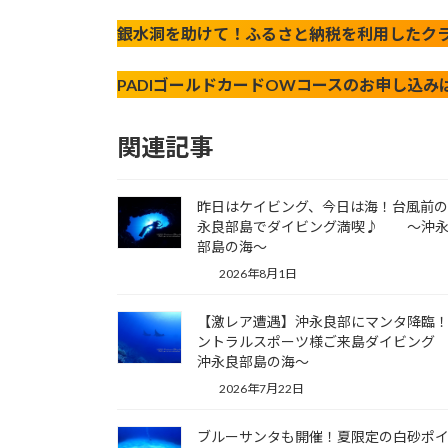
銀水洞を助けて！ふるさと納税を利用したク
PADIゴールドカードOWコースのお申し込
関連記事
昨日はケイビング、今日は海！台風前
永良部島でダイビング満喫♪ ～沖
部島の海～
2026年8月1日
【激レア遭遇】沖永良部にマンタ降臨
ントラルスポーツ様ご来島ダイビング
沖永良部島の海～
2026年7月22日
ブルーサンタも開催！夏限定の白砂ポ