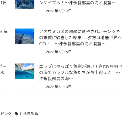
1日
ンケイブへ！～沖永良部島の海と洞窟～
2026年7月17日
人気
アオウミガメの寝顔に癒やされ、モンツキ
ブ♪
の求愛に歓喜した結果……夕方は地底世界へ
GO！ ～沖永良部島の海と洞窟～
2026年7月15日
ピー
エラブはやっぱり魚影が濃い！台風9号明け
か水
の海でカラフルな魚たちがお出迎え♪ ～
沖永良部島の海～
2026年7月13日
イビング
沖永良部島