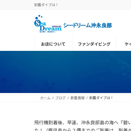
コ
ナ
到着ダイブは！
ン
ビ
テ
ゲ
ン
ー
ツ
シ
へ
ョ
お店について
ファンダイビング
ケ
ス
ン
キ
に
ッ
移
プ
動
ホーム
ブログ
新着情報
到着ダイブは！
飛行機到着後、早速、沖永良部島の海へ『碧
た！（鹿児島から２便までのご到着は、到着