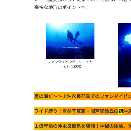
豪快な地形のポイントへ！
ファンダイビング：シードリ
ーム沖永良部
夏の海だ～～♪沖永良部島でのファンダイビ
ワイド縛り！自然写真家・関戸紀倫氏の
初
沖
１億年前の沖永良部島を堪能！神秘の体験、