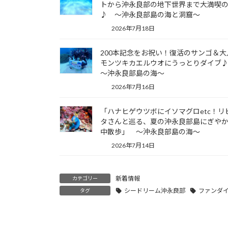
トから沖永良部の地下世界まで大満喫の
♪ ～沖永良部島の海と洞窟～
2026年7月18日
200本記念をお祝い！復活のサンゴ＆大
モンツキカエルウオにうっとりダイ
～沖永良部島の海～
2026年7月16日
「ハナヒゲウツボにイソマグロetc！リ
タさんと巡る、夏の沖永良部島にぎや
中散歩」 ～沖永良部島の海～
2026年7月14日
新着情報
カテゴリー
シードリーム沖永良部
ファンダ
タグ