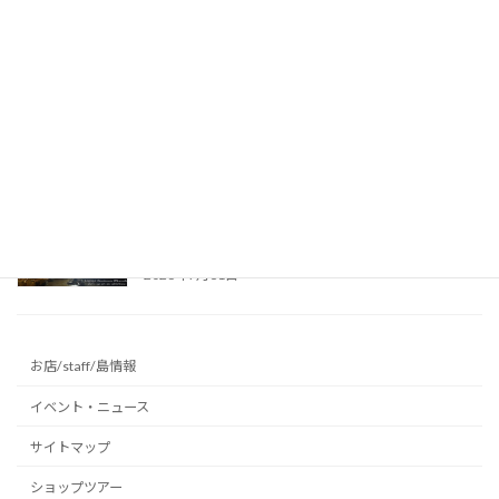
2026年8月2日
昨日はケイビング、今日は海！台風前の沖永良
部島でダイビング満喫♪ ～沖永良部島の海
～
2026年8月1日
真夏の避暑地に最適！リムストーンケイブで幻
想的な洞窟光文字に挑戦 ～沖永良部島の洞窟
～
2026年7月31日
お店/staff/島情報
イベント・ニュース
サイトマップ
ショップツアー