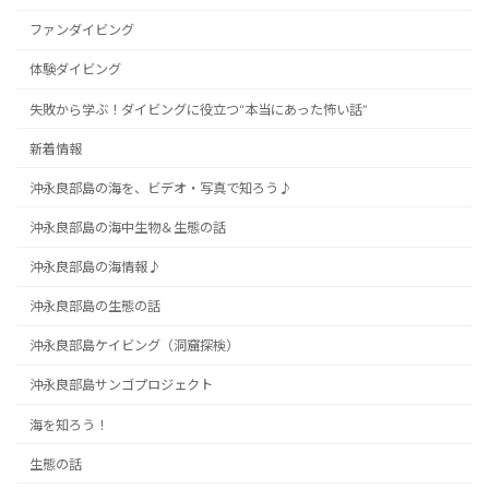
ファンダイビング
体験ダイビング
失敗から学ぶ！ダイビングに役立つ“本当にあった怖い話”
新着情報
沖永良部島の海を、ビデオ・写真で知ろう♪
沖永良部島の海中生物＆生態の話
沖永良部島の海情報♪
沖永良部島の生態の話
沖永良部島ケイビング（洞窟探検）
沖永良部島サンゴプロジェクト
海を知ろう！
生態の話